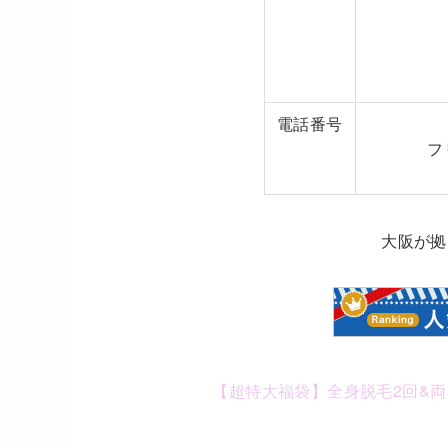
電話番号
フ
大阪が拠
【超特大福袋】全身脱毛2回&両