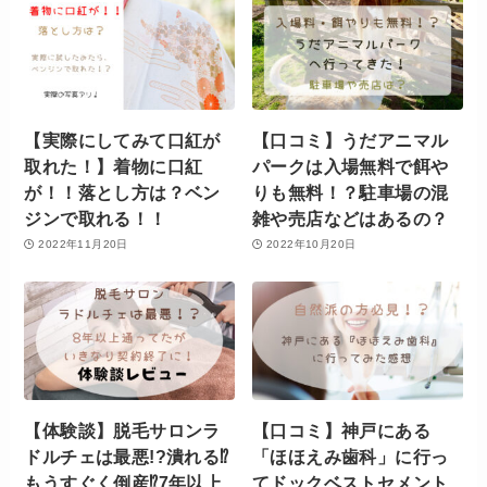
【実際にしてみて口紅が
【口コミ】うだアニマル
取れた！】着物に口紅
パークは入場無料で餌や
が！！落とし方は？ベン
りも無料！？駐車場の混
ジンで取れる！！
雑や売店などはあるの？
2022年11月20日
2022年10月20日
【体験談】脱毛サロンラ
【口コミ】神戸にある
ドルチェは最悪!?潰れる⁉︎
「ほほえみ歯科」に行っ
もうすぐく倒産⁉︎7年以上
てドックベストセメント