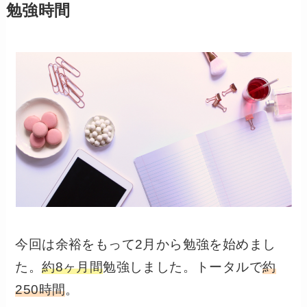
勉強時間
今回は余裕をもって2月から勉強を始めまし
た。
約8ヶ月間
勉強しました。
トータルで
約
250時間
。