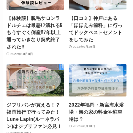
【体験談】脱毛サロンラ
【口コミ】神戸にある
ドルチェは最悪!?潰れる⁉︎
「ほほえみ歯科」に行っ
もうすぐく倒産⁉︎7年以上
てドックベストセメント
通っていきなり契約終了
をしてみた
された!!
2022年9月29日
2022年10月8日
ジブリパンが買える！？
2022年福岡・新宮海水浴
福岡旅行で行ってみた！
場・海の家の料金や駐車
Lune Lapin(ルーネラパ
場は？
ン)はジブリファン必見！
2022年8月18日